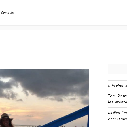
a oeste de Florida, destino de p
Contacto
L’Atelier
Tero Rest
los evento
Ladies Fe
encontrars