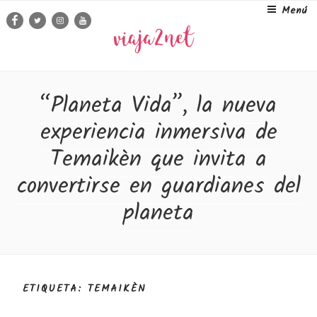
Ir
Menú
Facebook
Twitter
Instagram
Youtube
al
contenido
“Planeta Vida”, la nueva
experiencia inmersiva de
Temaikèn que invita a
convertirse en guardianes del
planeta
ETIQUETA: TEMAIKÈN