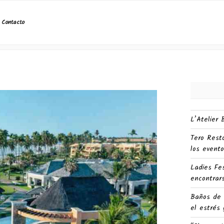
All Inclusive en Brasil, Praia do Forte
Contacto
L’Atelier
Tero Rest
los evento
Ladies Fe
encontrars
Baños de 
el estrés 