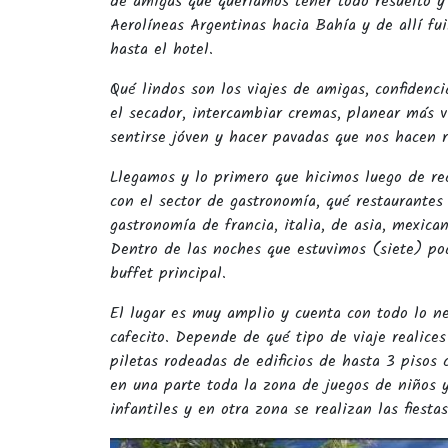
de amigas que queríamos tener todo resuelto y 
Aerolíneas Argentinas hacia Bahía y de allí f
hasta el hotel.
Qué lindos son los viajes de amigas, confidencia
el secador, intercambiar cremas, planear más v
sentirse jóven y hacer pavadas que nos hacen r
Llegamos y lo primero que hicimos luego de rec
con el sector de gastronomía, qué restaurantes 
gastronomía de francia, italia, de asia, mexica
Dentro de las noches que estuvimos (siete) pod
buffet principal.
El lugar es muy amplio y cuenta con todo lo ne
cafecito. Depende de qué tipo de viaje realice
piletas rodeadas de edificios de hasta 3 pisos 
en una parte toda la zona de juegos de niños y
infantiles y en otra zona se realizan las fiesta