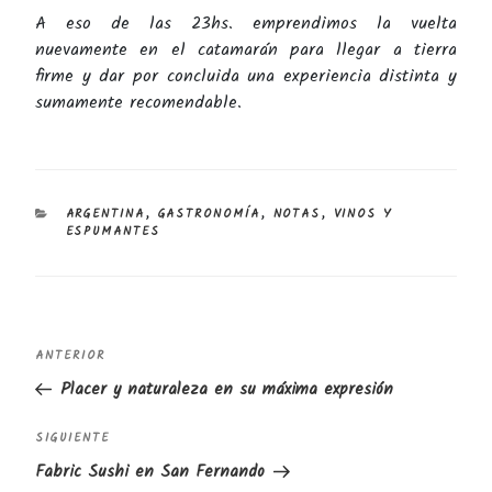
A eso de las 23hs. emprendimos la vuelta
nuevamente en el catamarán para llegar a tierra
firme y dar por concluida una experiencia distinta y
sumamente recomendable.
CATEGORÍAS
ARGENTINA
,
GASTRONOMÍA
,
NOTAS
,
VINOS Y
ESPUMANTES
Navegación
Entrada
ANTERIOR
de
anterior
Placer y naturaleza en su máxima expresión
entradas
Siguiente
SIGUIENTE
entrada
Fabric Sushi en San Fernando