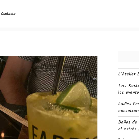
Fabric Sushi en San Fernando
Contacto
L’Atelier
Tero Rest
los evento
Ladies Fe
encontrars
Baños de 
el estrés 